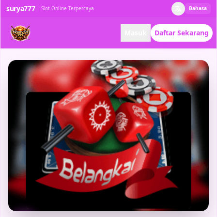
surya777
Slot Online Terpercaya
Bahasa
Masuk
Daftar Sekarang