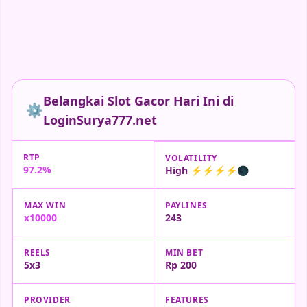
Belangkai Slot Gacor Hari Ini di
⚙️
LoginSurya777.net
RTP
VOLATILITY
97.2%
High ⚡⚡⚡⚡🌑
MAX WIN
PAYLINES
x10000
243
REELS
MIN BET
5x3
Rp 200
PROVIDER
FEATURES