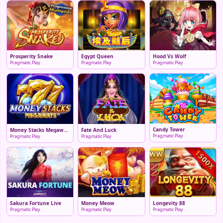
Prosperity Snake
Hood Vs Wolf
Egypt Queen
Pragmatic Play
Pragmatic Play
Pragmatic Play
Candy Tower
Money Stacks Megaways
Fate And Luck
Pragmatic Play
Pragmatic Play
Pragmatic Play
Sakura Fortune Live
Money Meow
Longevity 88
Pragmatic Play
Pragmatic Play
Pragmatic Play