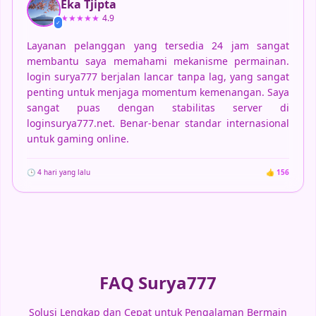
Eka Tjipta
★★★★★
4.9
✓
Layanan pelanggan yang tersedia 24 jam sangat
membantu saya memahami mekanisme permainan.
login surya777 berjalan lancar tanpa lag, yang sangat
penting untuk menjaga momentum kemenangan. Saya
sangat puas dengan stabilitas server di
loginsurya777.net. Benar-benar standar internasional
untuk gaming online.
🕒 4 hari yang lalu
👍 156
FAQ Surya777
Solusi Lengkap dan Cepat untuk Pengalaman Bermain