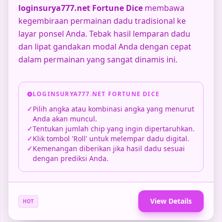
loginsurya777.net Fortune Dice
membawa
kegembiraan permainan dadu tradisional ke
layar ponsel Anda. Tebak hasil lemparan dadu
dan lipat gandakan modal Anda dengan cepat
dalam permainan yang sangat dinamis ini.
LOGINSURYA777.NET FORTUNE DICE
Pilih angka atau kombinasi angka yang menurut
Anda akan muncul.
Tentukan jumlah chip yang ingin dipertaruhkan.
Klik tombol 'Roll' untuk melempar dadu digital.
Kemenangan diberikan jika hasil dadu sesuai
dengan prediksi Anda.
View Details
HOT