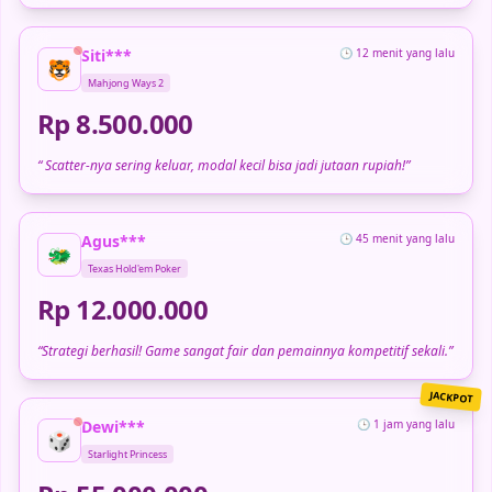
Siti***
🕒 12 menit yang lalu
🐯
Mahjong Ways 2
Rp 8.500.000
“ Scatter-nya sering keluar, modal kecil bisa jadi jutaan rupiah!”
Agus***
🕒 45 menit yang lalu
🐲
Texas Hold'em Poker
Rp 12.000.000
“Strategi berhasil! Game sangat fair dan pemainnya kompetitif sekali.”
JACKPOT
Dewi***
🕒 1 jam yang lalu
🎲
Starlight Princess