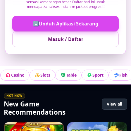
sensasi kemenangan besar. Daftar hari ini untuk
mendapatkan akses instan ke jackpot progresif!
⬇️
Unduh Aplikasi Sekarang
Masuk / Daftar
Casino
Slots
Table
Sport
Fish
HOT NOW
New Game
View all
Recommendations