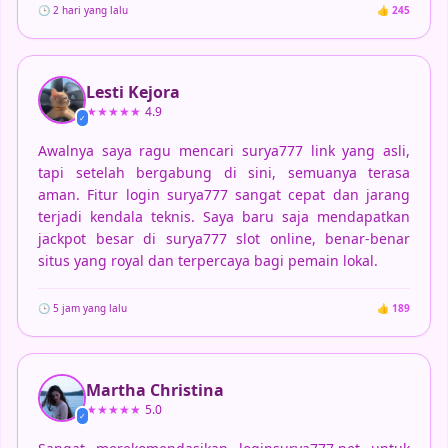
🕒 2 hari yang lalu
👍 245
Lesti Kejora
★★★★★
4.9
✓
Awalnya saya ragu mencari surya777 link yang asli,
tapi setelah bergabung di sini, semuanya terasa
aman. Fitur login surya777 sangat cepat dan jarang
terjadi kendala teknis. Saya baru saja mendapatkan
jackpot besar di surya777 slot online, benar-benar
situs yang royal dan terpercaya bagi pemain lokal.
🕒 5 jam yang lalu
👍 189
Martha Christina
★★★★★
5.0
✓