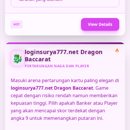
View Details
HOT
loginsurya777.net Dragon
🔥
🐉
Baccarat
PERTARUNGAN NAGA DAN PLAYER
Masuki arena pertarungan kartu paling elegan di
loginsurya777.net Dragon Baccarat
. Game
cepat dengan risiko rendah namun memberikan
kepuasan tinggi. Pilih apakah Banker atau Player
yang akan mencapai skor terdekat dengan
angka 9 untuk memenangkan putaran ini.