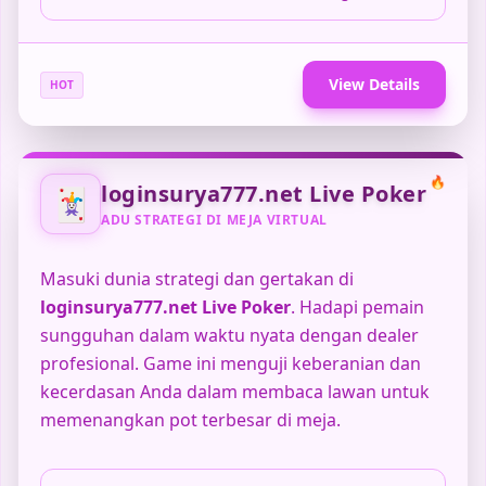
View Details
HOT
🔥
loginsurya777.net Live Poker
🃏
ADU STRATEGI DI MEJA VIRTUAL
Masuki dunia strategi dan gertakan di
loginsurya777.net Live Poker
. Hadapi pemain
sungguhan dalam waktu nyata dengan dealer
profesional. Game ini menguji keberanian dan
kecerdasan Anda dalam membaca lawan untuk
memenangkan pot terbesar di meja.