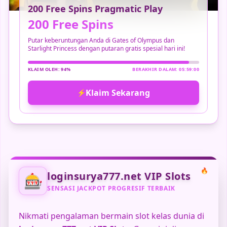
200 Free Spins Pragmatic Play
200 Free Spins
Putar keberuntungan Anda di Gates of Olympus dan
Starlight Princess dengan putaran gratis spesial hari ini!
KLAIM OLEH: 94%
BERAKHIR DALAM: 05:59:00
Klaim Sekarang
⚡
🔥
loginsurya777.net VIP Slots
🎰
SENSASI JACKPOT PROGRESIF TERBAIK
Nikmati pengalaman bermain slot kelas dunia di