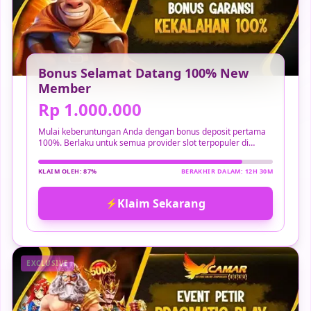
Bonus Selamat Datang 100% New
Member
Rp 1.000.000
Mulai keberuntungan Anda dengan bonus deposit pertama
100%. Berlaku untuk semua provider slot terpopuler di
Surya777!
KLAIM OLEH: 87%
BERAKHIR DALAM: 12H 30M
Klaim Sekarang
⚡
EXCLUSIVE