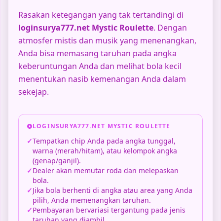
Rasakan ketegangan yang tak tertandingi di
loginsurya777.net Mystic Roulette
. Dengan
atmosfer mistis dan musik yang menenangkan,
Anda bisa memasang taruhan pada angka
keberuntungan Anda dan melihat bola kecil
menentukan nasib kemenangan Anda dalam
sekejap.
LOGINSURYA777.NET MYSTIC ROULETTE
Tempatkan chip Anda pada angka tunggal,
warna (merah/hitam), atau kelompok angka
(genap/ganjil).
Dealer akan memutar roda dan melepaskan
bola.
Jika bola berhenti di angka atau area yang Anda
pilih, Anda memenangkan taruhan.
Pembayaran bervariasi tergantung pada jenis
taruhan yang diambil.