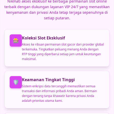
Nikmati akses eksklusif ke berbagai permainan slot online
Qis** menang slot 400,000 IDR
terbaik dengan dukungan layanan VIP 24/7 yang memastikan
Riz** menerima bonus 60,000 IDR
kenyamanan dan privasi Anda tetap terjaga sepenuhnya di
Sut** berhasil menarik 700,000 IDR
setiap putaran.
Tia** menang jackpot 1,800,000 IDR
Umi** menarik dana 350,000 IDR
Vin** menang slot 900,000 IDR
Koleksi Slot Eksklusif
🎰
Wan** menerima bonus 120,000 IDR
Akses ke ribuan permainan slot gacor dari provider global
Xen** berhasil menarik 2,100,000 IDR
terkemuka. Tingkatkan peluang menang Anda dengan
Yul** menang jackpot 4,000,000 IDR
RTP tinggi yang diperbarui setiap jam untuk keuntungan
maksimal.
Zul** menarik dana 150,000 IDR
And** menang slot 650,000 IDR
Bel** menerima bonus 40,000 IDR
Can** berhasil menarik 950,000 IDR
Keamanan Tingkat Tinggi
🛡️
Din** menang jackpot 3,300,000 IDR
Sistem enkripsi data tercanggih memastikan semua
Eko** menarik dana 250,000 IDR
transaksi dan informasi pribadi Anda aman. Bermain
dengan tenang tanpa khawatir karena privasi Anda
Far** menang slot 550,000 IDR
adalah prioritas utama kami.
Gal** menerima bonus 80,000 IDR
Hen** berhasil menarik 1,300,000 IDR