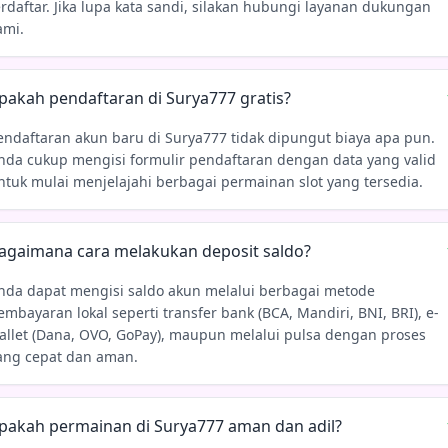
erdaftar. Jika lupa kata sandi, silakan hubungi layanan dukungan
ami.
pakah pendaftaran di Surya777 gratis?
endaftaran akun baru di Surya777 tidak dipungut biaya apa pun.
nda cukup mengisi formulir pendaftaran dengan data yang valid
ntuk mulai menjelajahi berbagai permainan slot yang tersedia.
agaimana cara melakukan deposit saldo?
nda dapat mengisi saldo akun melalui berbagai metode
embayaran lokal seperti transfer bank (BCA, Mandiri, BNI, BRI), e-
allet (Dana, OVO, GoPay), maupun melalui pulsa dengan proses
ang cepat dan aman.
pakah permainan di Surya777 aman dan adil?