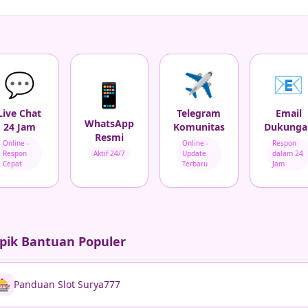
💬
✈️
📧
📱
Live Chat
Telegram
Email
WhatsApp
24 Jam
Komunitas
Dukunga
Resmi
Online -
Online -
Respon
Respon
Aktif 24/7
Update
dalam 24
Cepat
Terbaru
Jam
pik Bantuan Populer
🎰
Panduan Slot Surya777