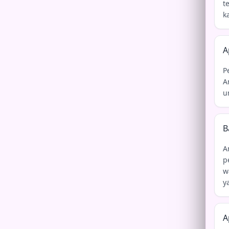
t
k
A
P
A
u
B
A
p
w
y
A