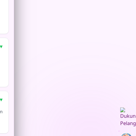
▼
▼
an
Putara