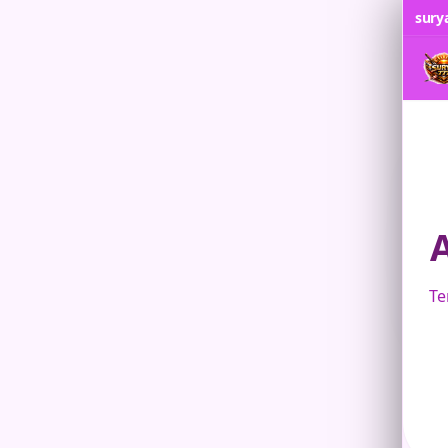
sury
Te