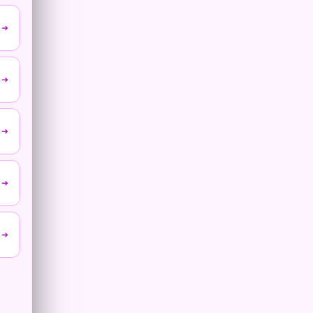
➜
➜
➜
➜
➜