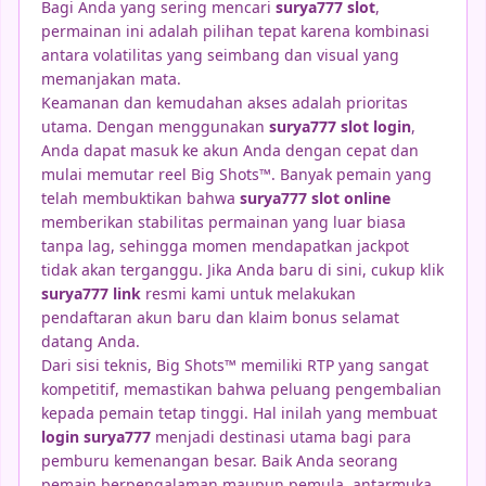
Bagi Anda yang sering mencari
surya777 slot
,
permainan ini adalah pilihan tepat karena kombinasi
antara volatilitas yang seimbang dan visual yang
memanjakan mata.
Keamanan dan kemudahan akses adalah prioritas
utama. Dengan menggunakan
surya777 slot login
,
Anda dapat masuk ke akun Anda dengan cepat dan
mulai memutar reel Big Shots™. Banyak pemain yang
telah membuktikan bahwa
surya777 slot online
memberikan stabilitas permainan yang luar biasa
tanpa lag, sehingga momen mendapatkan jackpot
tidak akan terganggu. Jika Anda baru di sini, cukup klik
surya777 link
resmi kami untuk melakukan
pendaftaran akun baru dan klaim bonus selamat
datang Anda.
Dari sisi teknis, Big Shots™ memiliki RTP yang sangat
kompetitif, memastikan bahwa peluang pengembalian
kepada pemain tetap tinggi. Hal inilah yang membuat
login surya777
menjadi destinasi utama bagi para
pemburu kemenangan besar. Baik Anda seorang
pemain berpengalaman maupun pemula, antarmuka