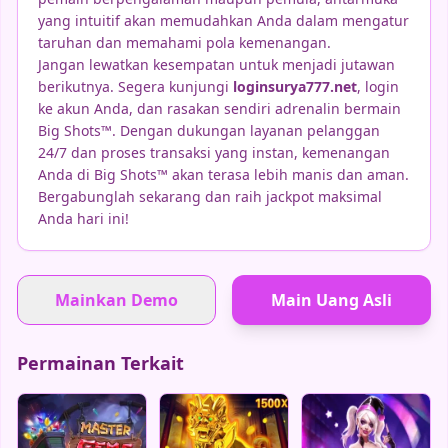
yang intuitif akan memudahkan Anda dalam mengatur
taruhan dan memahami pola kemenangan.
Jangan lewatkan kesempatan untuk menjadi jutawan
berikutnya. Segera kunjungi
loginsurya777.net
, login
ke akun Anda, dan rasakan sendiri adrenalin bermain
Big Shots™. Dengan dukungan layanan pelanggan
24/7 dan proses transaksi yang instan, kemenangan
Anda di Big Shots™ akan terasa lebih manis dan aman.
Bergabunglah sekarang dan raih jackpot maksimal
Anda hari ini!
Mainkan Demo
Main Uang Asli
Permainan Terkait