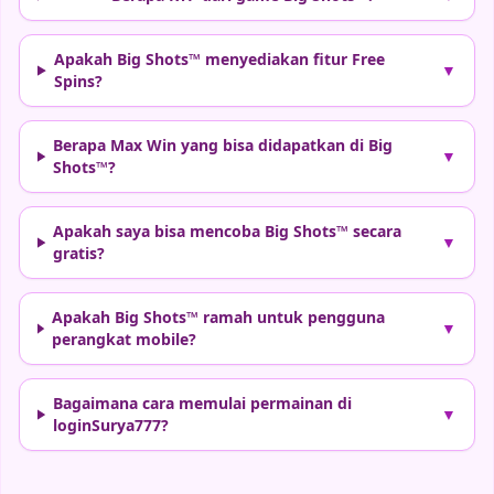
Apakah Big Shots™ menyediakan fitur Free
▼
Spins?
Berapa Max Win yang bisa didapatkan di Big
▼
Shots™?
Apakah saya bisa mencoba Big Shots™ secara
▼
gratis?
Apakah Big Shots™ ramah untuk pengguna
▼
perangkat mobile?
Bagaimana cara memulai permainan di
▼
loginSurya777?