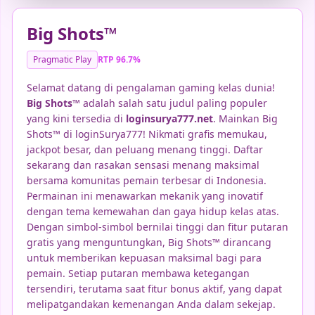
▶
Big Shots™
Pragmatic Play
RTP 96.7%
Selamat datang di pengalaman gaming kelas dunia!
Big Shots™
adalah salah satu judul paling populer
yang kini tersedia di
loginsurya777.net
. Mainkan Big
Shots™ di loginSurya777! Nikmati grafis memukau,
jackpot besar, dan peluang menang tinggi. Daftar
sekarang dan rasakan sensasi menang maksimal
bersama komunitas pemain terbesar di Indonesia.
Permainan ini menawarkan mekanik yang inovatif
dengan tema kemewahan dan gaya hidup kelas atas.
Dengan simbol-simbol bernilai tinggi dan fitur putaran
gratis yang menguntungkan, Big Shots™ dirancang
untuk memberikan kepuasan maksimal bagi para
pemain. Setiap putaran membawa ketegangan
tersendiri, terutama saat fitur bonus aktif, yang dapat
melipatgandakan kemenangan Anda dalam sekejap.