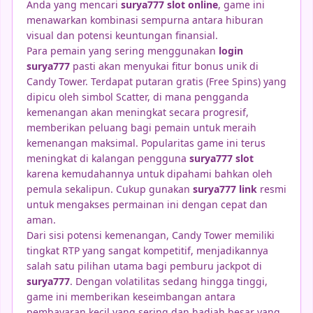
Anda yang mencari
surya777 slot online
, game ini
menawarkan kombinasi sempurna antara hiburan
visual dan potensi keuntungan finansial.
Para pemain yang sering menggunakan
login
surya777
pasti akan menyukai fitur bonus unik di
Candy Tower. Terdapat putaran gratis (Free Spins) yang
dipicu oleh simbol Scatter, di mana pengganda
kemenangan akan meningkat secara progresif,
memberikan peluang bagi pemain untuk meraih
kemenangan maksimal. Popularitas game ini terus
meningkat di kalangan pengguna
surya777 slot
karena kemudahannya untuk dipahami bahkan oleh
pemula sekalipun. Cukup gunakan
surya777 link
resmi
untuk mengakses permainan ini dengan cepat dan
aman.
Dari sisi potensi kemenangan, Candy Tower memiliki
tingkat RTP yang sangat kompetitif, menjadikannya
salah satu pilihan utama bagi pemburu jackpot di
surya777
. Dengan volatilitas sedang hingga tinggi,
game ini memberikan keseimbangan antara
pembayaran kecil yang sering dan hadiah besar yang