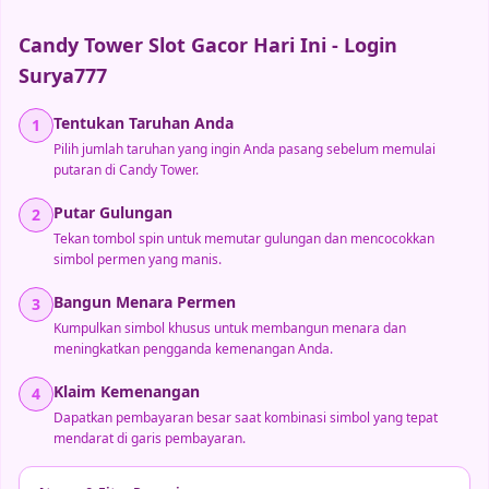
Candy Tower Slot Gacor Hari Ini - Login
Surya777
Tentukan Taruhan Anda
1
Pilih jumlah taruhan yang ingin Anda pasang sebelum memulai
putaran di Candy Tower.
Putar Gulungan
2
Tekan tombol spin untuk memutar gulungan dan mencocokkan
simbol permen yang manis.
Bangun Menara Permen
3
Kumpulkan simbol khusus untuk membangun menara dan
meningkatkan pengganda kemenangan Anda.
Klaim Kemenangan
4
Dapatkan pembayaran besar saat kombinasi simbol yang tepat
mendarat di garis pembayaran.