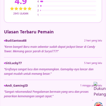
4.9
4
3
⭐⭐⭐⭐⭐
2
2845 ULASAN
1
Ulasan Terbaru Pemain
BudiSantoso88
2 hari yang lalu
“Keren banget! Baru main sebentar sudah dapat jackpot besar di Candy
Tower. Memang gacor parah di Surya777!”
SitiLucky77
5 hari yang lalu
“Grafisnya sangat lucu dan menyenangkan. Gameplay-nya lancar dan
sangat mudah untuk menang besar.”
Andi_GamingID
1 minggu yang lalu
“Sangat rekomendasi! Pengalaman bermain yang seru dan proses
penarikan kemenangan sangat cepat.”
Putara