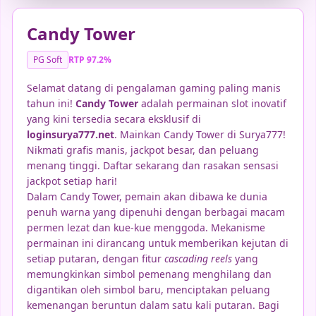
▶
Candy Tower
PG Soft
RTP 97.2%
Selamat datang di pengalaman gaming paling manis
tahun ini!
Candy Tower
adalah permainan slot inovatif
yang kini tersedia secara eksklusif di
loginsurya777.net
. Mainkan Candy Tower di Surya777!
Nikmati grafis manis, jackpot besar, dan peluang
menang tinggi. Daftar sekarang dan rasakan sensasi
jackpot setiap hari!
Dalam Candy Tower, pemain akan dibawa ke dunia
penuh warna yang dipenuhi dengan berbagai macam
permen lezat dan kue-kue menggoda. Mekanisme
permainan ini dirancang untuk memberikan kejutan di
setiap putaran, dengan fitur
cascading reels
yang
memungkinkan simbol pemenang menghilang dan
digantikan oleh simbol baru, menciptakan peluang
kemenangan beruntun dalam satu kali putaran. Bagi