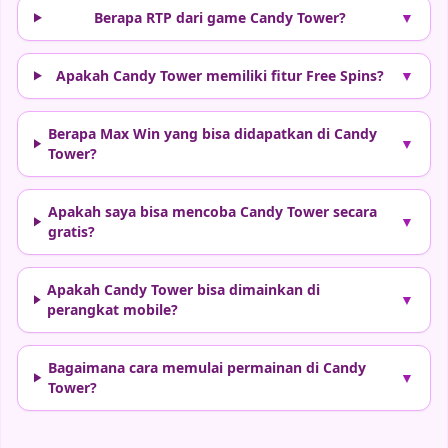
Berapa RTP dari game Candy Tower?
▼
Apakah Candy Tower memiliki fitur Free Spins?
▼
Berapa Max Win yang bisa didapatkan di Candy
▼
Tower?
Apakah saya bisa mencoba Candy Tower secara
▼
gratis?
Apakah Candy Tower bisa dimainkan di
▼
perangkat mobile?
Bagaimana cara memulai permainan di Candy
▼
Tower?