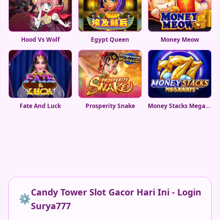
Hood Vs Wolf
Money Meow
Egypt Queen
Fate And Luck
Prosperity Snake
Money Stacks Megaways
Candy Tower Slot Gacor Hari Ini - Login
⚙️
Surya777