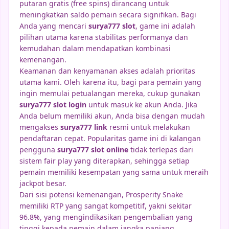
putaran gratis (free spins) dirancang untuk
meningkatkan saldo pemain secara signifikan. Bagi
Anda yang mencari
surya777 slot
, game ini adalah
pilihan utama karena stabilitas performanya dan
kemudahan dalam mendapatkan kombinasi
kemenangan.
Keamanan dan kenyamanan akses adalah prioritas
utama kami. Oleh karena itu, bagi para pemain yang
ingin memulai petualangan mereka, cukup gunakan
surya777 slot login
untuk masuk ke akun Anda. Jika
Anda belum memiliki akun, Anda bisa dengan mudah
mengakses
surya777 link
resmi untuk melakukan
pendaftaran cepat. Popularitas game ini di kalangan
pengguna
surya777 slot online
tidak terlepas dari
sistem fair play yang diterapkan, sehingga setiap
pemain memiliki kesempatan yang sama untuk meraih
jackpot besar.
Dari sisi potensi kemenangan, Prosperity Snake
memiliki RTP yang sangat kompetitif, yakni sekitar
96.8%, yang mengindikasikan pengembalian yang
tinggi kepada pemain dalam jangka panjang.