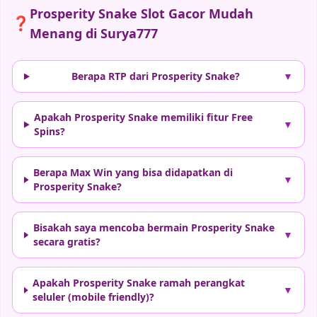
Prosperity Snake Slot Gacor Mudah
❓
Menang di Surya777
Berapa RTP dari Prosperity Snake?
▼
Apakah Prosperity Snake memiliki fitur Free
▼
Spins?
Berapa Max Win yang bisa didapatkan di
▼
Prosperity Snake?
Bisakah saya mencoba bermain Prosperity Snake
▼
secara gratis?
Apakah Prosperity Snake ramah perangkat
▼
seluler (mobile friendly)?