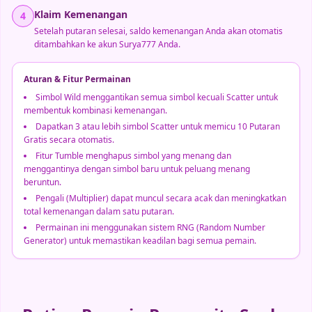
Klaim Kemenangan
4
Setelah putaran selesai, saldo kemenangan Anda akan otomatis
ditambahkan ke akun Surya777 Anda.
Aturan & Fitur Permainan
Simbol Wild menggantikan semua simbol kecuali Scatter untuk
membentuk kombinasi kemenangan.
Dapatkan 3 atau lebih simbol Scatter untuk memicu 10 Putaran
Gratis secara otomatis.
Fitur Tumble menghapus simbol yang menang dan
menggantinya dengan simbol baru untuk peluang menang
beruntun.
Pengali (Multiplier) dapat muncul secara acak dan meningkatkan
total kemenangan dalam satu putaran.
Permainan ini menggunakan sistem RNG (Random Number
Generator) untuk memastikan keadilan bagi semua pemain.