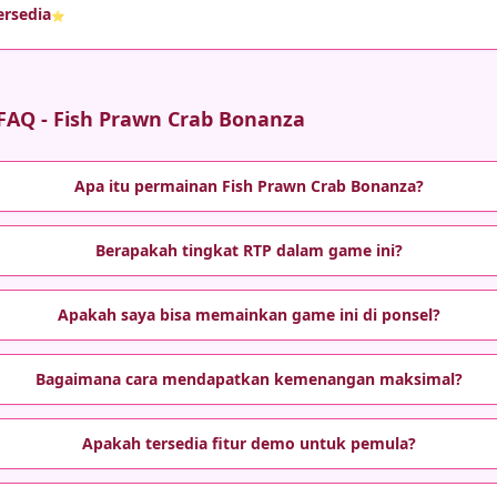
ersedia
⭐
FAQ - Fish Prawn Crab Bonanza
Apa itu permainan Fish Prawn Crab Bonanza?
Berapakah tingkat RTP dalam game ini?
Apakah saya bisa memainkan game ini di ponsel?
Bagaimana cara mendapatkan kemenangan maksimal?
Apakah tersedia fitur demo untuk pemula?