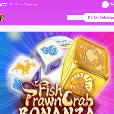
a777
Slot Online Terpercaya
B
Masuk
Daftar Sekara