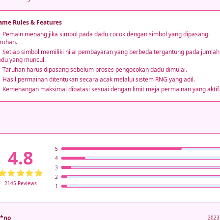
ame Rules & Features
Pemain menang jika simbol pada dadu cocok dengan simbol yang dipasangi
ruhan.
Setiap simbol memiliki nilai pembayaran yang berbeda tergantung pada jumlah
adu yang muncul.
Taruhan harus dipasang sebelum proses pengocokan dadu dimulai.
Hasil permainan ditentukan secara acak melalui sistem RNG yang adil.
Kemenangan maksimal dibatasi sesuai dengan limit meja permainan yang aktif
5
4.8
4
3
⭐⭐⭐⭐⭐
2
2145 Reviews
1
**no
2023