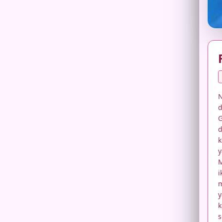
N
d
G
d
k
y
M
i
m
y
k
s