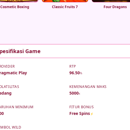
Cosmetic Boxing
Classic Fruits 7
Four Dragons
pesifikasi Game
ROVIDER
RTP
ragmatic Play
96.50
%
OLATILITAS
KEMENANGAN MAKS
edang
5000
x
ARUHAN MINIMUM
FITUR BONUS
00
Free Spins
⚡
IMBOL WILD