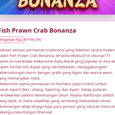
▶
Fish Prawn Crab Bonanza
Pragmatic Play
RTP 96.75%
ikmati sensasi permainan tradisional yang dikemas secara moder
alam Fish Prawn Crab Bonanza, tersedia eksklusif di idsurya777.
ame ini membawa mekanisme dadu klasik yang populer di Asia k
alam format slot digital yang mendebarkan, menggabungkan
eberuntungan murni dengan grafis yang tajam dan warna-warni
ang memanjakan mata.
ekanisme utama permainan ini berfokus pada simbol-simbol
konik seperti Ikan, Udang, Kepiting, dan Ayam. Setiap putaran
enawarkan potensi kemenangan besar melalui kombinasi simbol
ang tepat, di mana volatilitas yang seimbang memastikan aliran
emenangan tetap terjaga bagi para pemain yang mencari hibura
ekaligus keuntungan finansial.