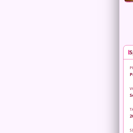
S
P
P
V
S
T
2
S