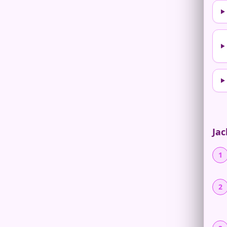
Jac
1
2