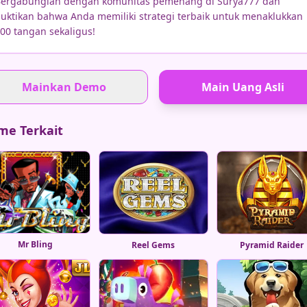
ergabunglah dengan komunitas pemenang di Surya777 dan
uktikan bahwa Anda memiliki strategi terbaik untuk menaklukkan
00 tangan sekaligus!
Mainkan Demo
Main Uang Asli
me Terkait
Mr Bling
Reel Gems
Pyramid Raider