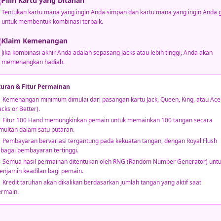
Pilih Kartu yang Ditahan
Tentukan kartu mana yang ingin Anda simpan dan kartu mana yang ingin Anda g
untuk membentuk kombinasi terbaik.
Klaim Kemenangan
Jika kombinasi akhir Anda adalah sepasang Jacks atau lebih tinggi, Anda akan
memenangkan hadiah.
turan & Fitur Permainan
Kemenangan minimum dimulai dari pasangan kartu Jack, Queen, King, atau Ace
acks or Better).
Fitur 100 Hand memungkinkan pemain untuk memainkan 100 tangan secara
multan dalam satu putaran.
Pembayaran bervariasi tergantung pada kekuatan tangan, dengan Royal Flush
bagai pembayaran tertinggi.
Semua hasil permainan ditentukan oleh RNG (Random Number Generator) unt
enjamin keadilan bagi pemain.
Kredit taruhan akan dikalikan berdasarkan jumlah tangan yang aktif saat
ermain.