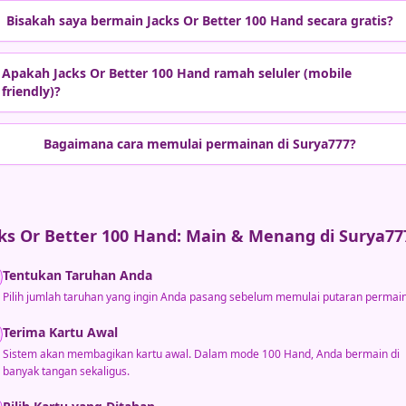
Bisakah saya bermain Jacks Or Better 100 Hand secara gratis?
Apakah Jacks Or Better 100 Hand ramah seluler (mobile
friendly)?
Bagaimana cara memulai permainan di Surya777?
ks Or Better 100 Hand: Main & Menang di Surya77
Tentukan Taruhan Anda
Pilih jumlah taruhan yang ingin Anda pasang sebelum memulai putaran permai
Terima Kartu Awal
Sistem akan membagikan kartu awal. Dalam mode 100 Hand, Anda bermain di
banyak tangan sekaligus.