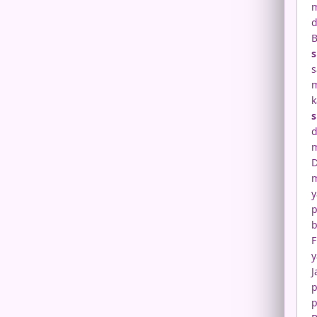
m
d
B
s
s
m
k
s
d
m
D
m
y
p
b
F
y
J
p
p