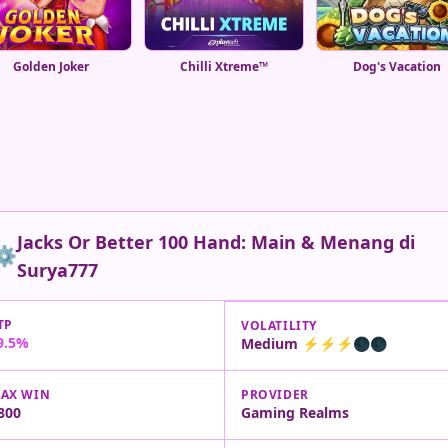
Golden Joker
Chilli Xtreme™
Dog's Vacation
Jacks Or Better 100 Hand: Main & Menang di
⚙️
Surya777
TP
VOLATILITY
9.5%
Medium ⚡⚡⚡🌑🌑
AX WIN
PROVIDER
800
Gaming Realms