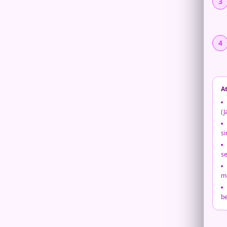
3
4
A
(J
si
se
m
b