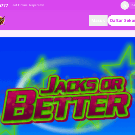
a777
Slot Online Terpercaya
B
Masuk
Daftar Seka