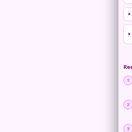
Ree
1
2
3