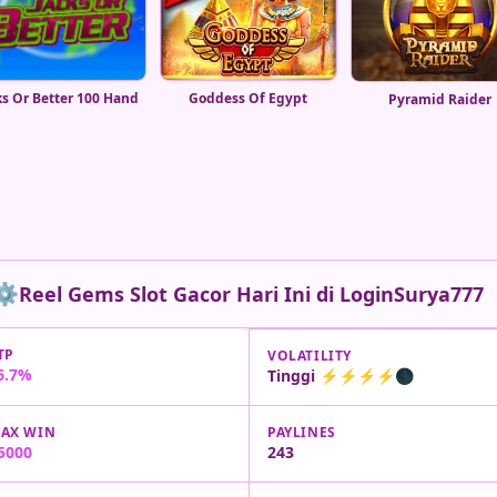
ks Or Better 100 Hand
Goddess Of Egypt
Pyramid Raider
⚙️
Reel Gems Slot Gacor Hari Ini di LoginSurya777
TP
VOLATILITY
6.7%
Tinggi ⚡⚡⚡⚡🌑
AX WIN
PAYLINES
5000
243