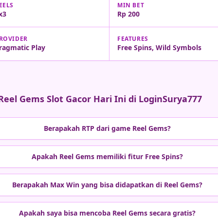
EELS
MIN BET
x3
Rp 200
ROVIDER
FEATURES
ragmatic Play
Free Spins, Wild Symbols
Reel Gems Slot Gacor Hari Ini di LoginSurya777
Berapakah RTP dari game Reel Gems?
Apakah Reel Gems memiliki fitur Free Spins?
Berapakah Max Win yang bisa didapatkan di Reel Gems?
Apakah saya bisa mencoba Reel Gems secara gratis?