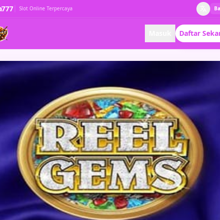
a777
Slot Online Terpercaya
B
Masuk
Daftar Seka