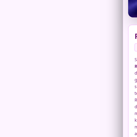
S
R
g
s
t
R
d
m
k
m
a