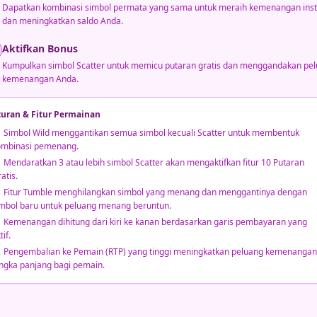
Dapatkan kombinasi simbol permata yang sama untuk meraih kemenangan ins
dan meningkatkan saldo Anda.
Aktifkan Bonus
Kumpulkan simbol Scatter untuk memicu putaran gratis dan menggandakan pe
kemenangan Anda.
turan & Fitur Permainan
Simbol Wild menggantikan semua simbol kecuali Scatter untuk membentuk
ombinasi pemenang.
Mendaratkan 3 atau lebih simbol Scatter akan mengaktifkan fitur 10 Putaran
atis.
Fitur Tumble menghilangkan simbol yang menang dan menggantinya dengan
imbol baru untuk peluang menang beruntun.
Kemenangan dihitung dari kiri ke kanan berdasarkan garis pembayaran yang
tif.
Pengembalian ke Pemain (RTP) yang tinggi meningkatkan peluang kemenangan
ngka panjang bagi pemain.