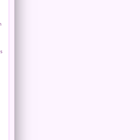
n
es
,